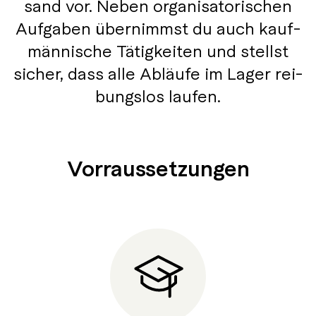
sand vor. Neben organisatorischen
Auf­gaben ü­ber­nimmst du auch kauf­
män­nisch­e Tä­tig­kei­ten und stellst
sicher, dass alle Ab­läu­fe im La­ger rei­
bungs­los laufen.
Vor­raus­setz­ung­en