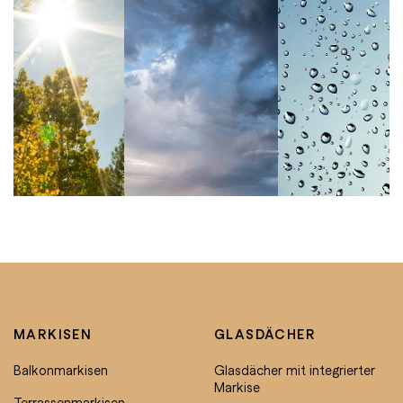
System für jedes Wetter.
Regen, Sonne oder Wind – in dieser Ausführung
erkennt das System zuverlässig die
Wetterveränderungen und reagiert automatisch.
Ihre Markise fährt aus, wenn die Sonne scheint
und ein, wenn Regen oder Wind aufziehen. Für
rundum sorglose Momente im Freien.
MARKISEN
GLASDÄCHER
Balkonmarkisen
Glasdächer mit integrierter
Markise
Terrassenmarkisen