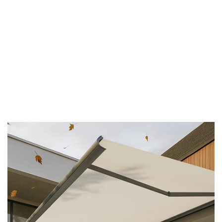
Die Basis: Reagiert,
wenn’s stürmisch wird.
Bei starkem Wind fährt das System die Markise
automatisch ein – für mehr Sicherheit bei