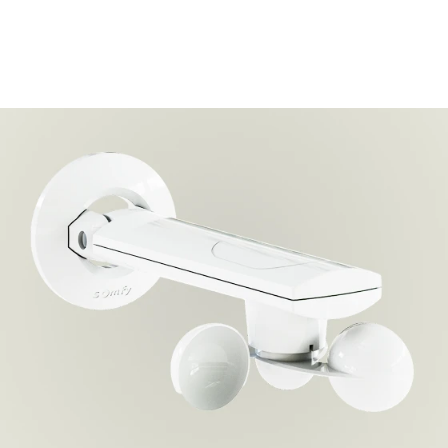
Sonnenschutz
mit
Wetterinstinkt –
Die
Wetterautomati