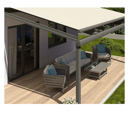
Das Upgrade: Schatten
bei Sonne, Schutz bei
Wind.
Dieses System fährt die Markise bei
Sonneneinstrahlung automatisch aus – und bei
starkem Wind wieder ein. Sie genießen
angenehmen Schatten, ohne selbst eingreifen
zu müssen.