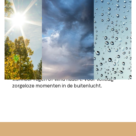
Veiligheid en comfort
plus: één systeem voor
alle weer­som­stan­dig­he­
den.
Regen, zon of wind – in deze versie detecteert
het systeem betrouwbaar veranderingen in het
weer en reageert het automatisch. Uw luifel
schuift uit wanneer de zon schijnt en schuift in
wanneer regen of wind nadert. Voor volledig
zorgeloze momenten in de buitenlucht.