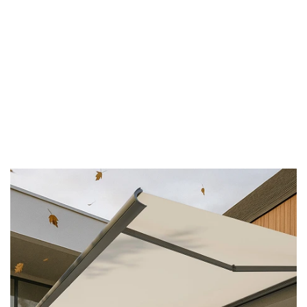
Veiligheid: reageert
wanneer het stormachtig
wordt.