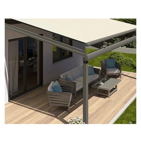
Veiligheid en comfort:
schaduw in de zon,
bescherming tegen de
wind.
Dit systeem schuift de luifel automatisch uit
wanneer de zon schijnt – en trekt hem weer in
bij harde wind. U kunt genieten van aangename
schaduw zonder zelf in te grijpen.