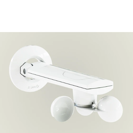
Zonwering met
weerinstinct –
het
automatische
weerregelsystee