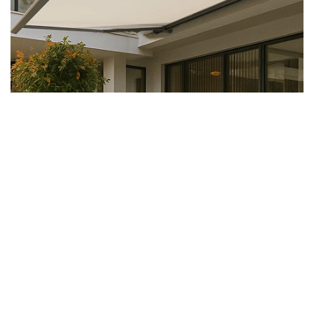
Bij harde wind trekt het systeem de luifel
automatisch in – voor meer veiligheid bij
plotselinge windstoten.