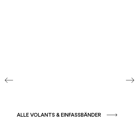
FARBGRUPPE
FARBGRUPPE
CAFFE - BRAUN
TERRA - ROT
ALLE VOLANTS & EINFASSBÄNDER