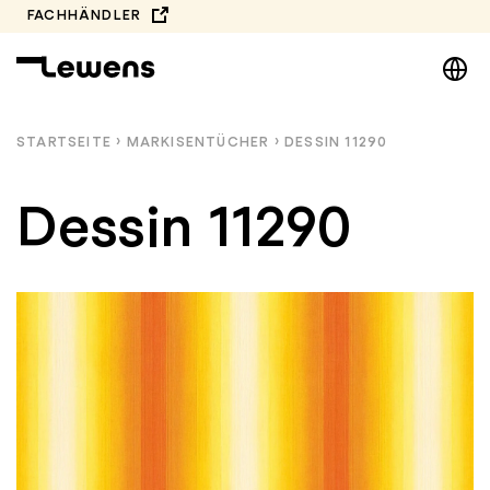
Zum
FACHHÄNDLER
Inhalt
DE
springen
EN
NL
STARTSEITE
›
MARKISEN­TÜCHER
›
DESSIN 11290
PL
Dessin 11290