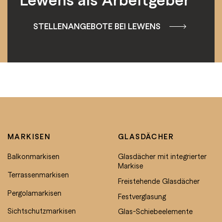
STELLENANGEBOTE BEI LEWENS
MARKISEN
GLASDÄCHER
Balkonmarkisen
Glasdächer mit integrierter
Markise
Terrassenmarkisen
Freistehende Glasdächer
Pergolamarkisen
Festverglasung
Sichtschutzmarkisen
Glas-Schiebeelemente