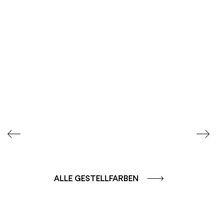
SEIDENGLÄNZEND
SEIDENGLÄNZEND
GLATT
GLATT
ALLE GESTELLFARBEN