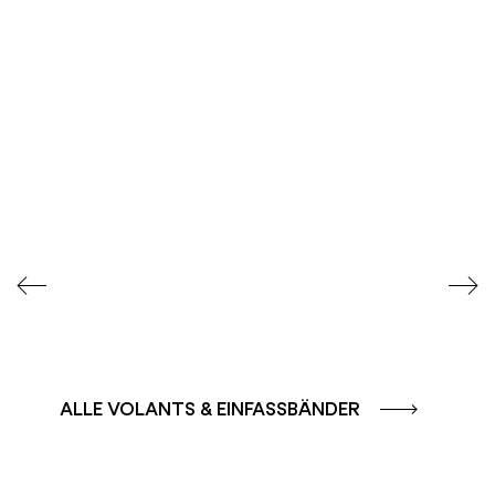
FARBGRUPPE
FARBGRUPPE
CAFFE - BRAUN
TERRA - ROT
ALLE VOLANTS & EINFASSBÄNDER