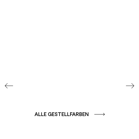
SEIDENGLÄNZEND
SEIDENGLÄNZEND
GLATT
GLATT
ALLE GESTELLFARBEN