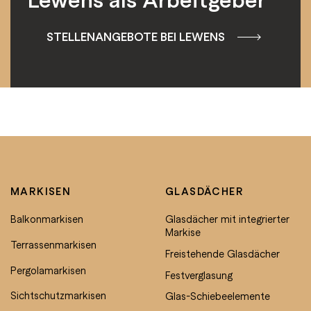
STELLENANGEBOTE BEI LEWENS
MARKISEN
GLASDÄCHER
Balkonmarkisen
Glasdächer mit integrierter
Markise
Terrassenmarkisen
Freistehende Glasdächer
Pergolamarkisen
Festverglasung
Sichtschutzmarkisen
Glas-Schiebeelemente