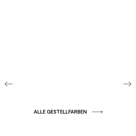
SEIDENGLÄNZEND
SEIDENGLÄNZEND
GLATT
GLATT
ALLE GESTELLFARBEN