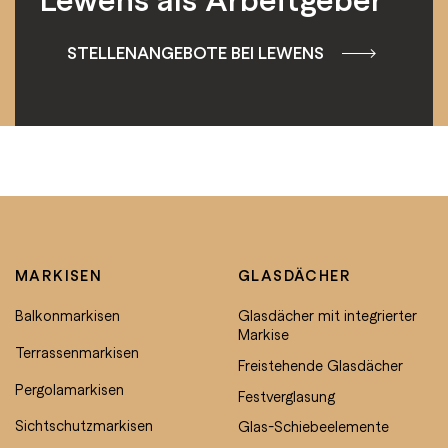
STELLENANGEBOTE BEI LEWENS
MARKISEN
GLASDÄCHER
Balkonmarkisen
Glasdächer mit integrierter
Markise
Terrassenmarkisen
Freistehende Glasdächer
Pergolamarkisen
Festverglasung
Sichtschutzmarkisen
Glas-Schiebeelemente