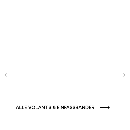
FARBGRUPPE
FARBGRUPPE
CAFFE - BRAUN
TERRA - ROT
ALLE VOLANTS & EINFASSBÄNDER