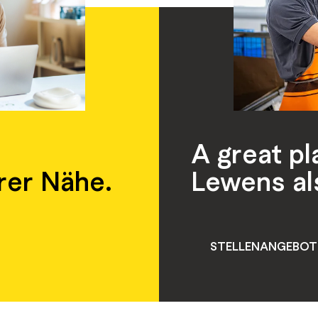
A great p
rer Nähe.
Lewens al
STELLENANGEBOTE