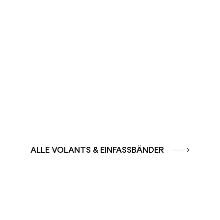
FARBGRUPPE
SOLE – GELB /
FARBGRUPPE
ORANGE
AQUA - BLAU
ALLE VOLANTS & EINFASSBÄNDER