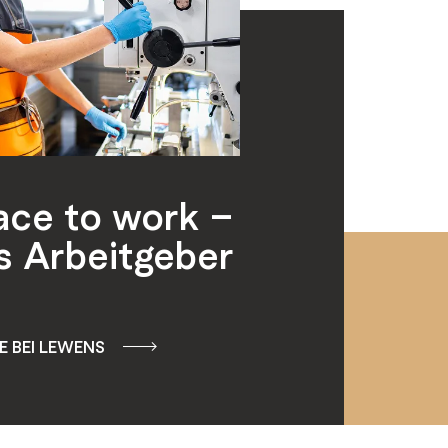
lace to work –
s Arbeitgeber
 BEI LEWENS