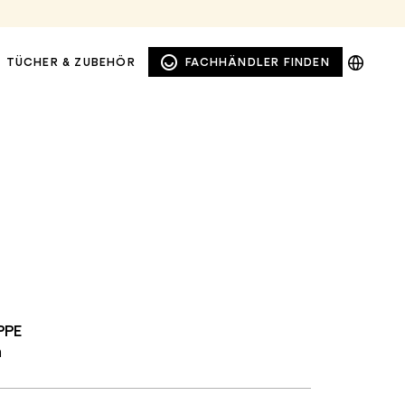
DE
TÜCHER & ZUBEHÖR
FACHHÄNDLER FINDEN
EN
NL
PL
PPE
FENSTER- UND
SICHTSCHUTZMARKISEN
n
FASSADENMARKISEN