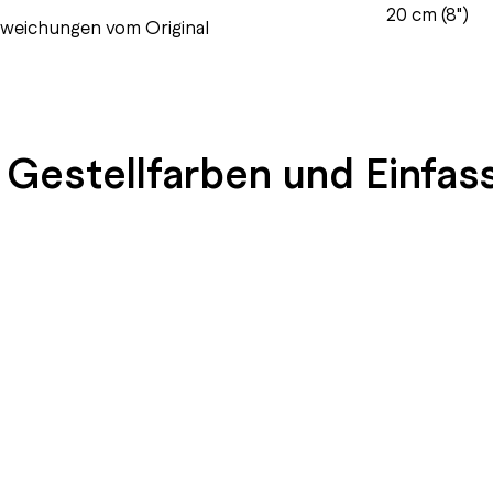
20 cm (8")
abweichungen vom Original
 Gestellfarben und Einfas
END
SEIDENGLÄNZEND
SEIDENGLÄNZEND