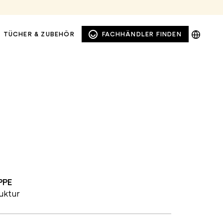
DE
TÜCHER & ZUBEHÖR
FACHHÄNDLER FINDEN
EN
NL
PL
PPE
FENSTER- UND
SICHTSCHUTZMARKISEN
ruktur
FASSADENMARKISEN