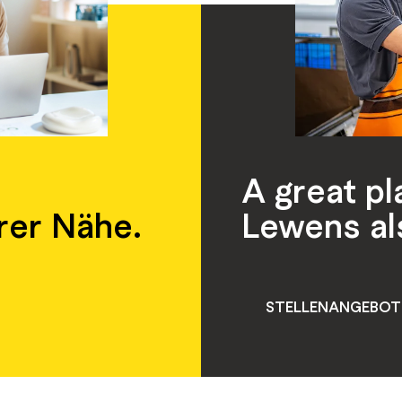
A great p
rer Nähe.
Lewens al
STELLENANGEBOTE