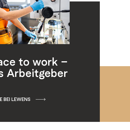
lace to work –
s Arbeitgeber
 BEI LEWENS