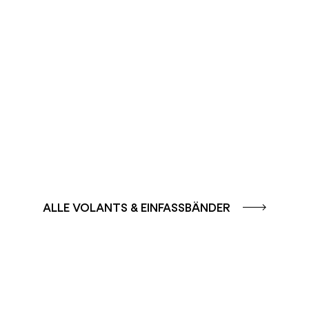
FARBGRUPPE
SOLE – GELB /
FARBGRUPPE
ORANGE
AQUA - BLAU
ALLE VOLANTS & EINFASSBÄNDER