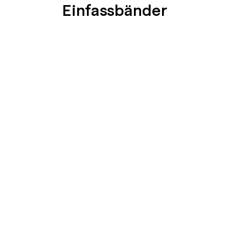
Einfassbänder
SEIDENGLÄNZEND
SEIDENGLÄNZEND
GLATT
GLATT