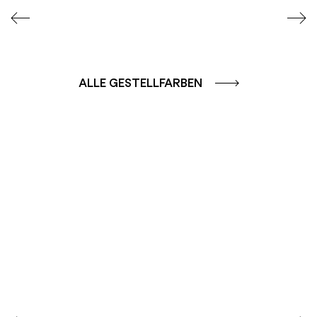
ALLE GESTELLFARBEN
FARBGRUPPE
FARBGRUPPE
CAFFE - BRAUN
TERRA - ROT