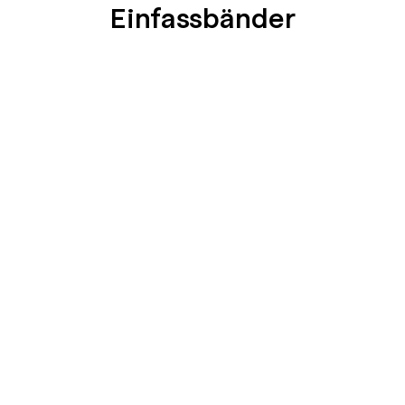
Einfassbänder
SEIDENGLÄNZEND
SEIDENGLÄNZEND
GLATT
GLATT