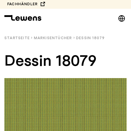
Zum
FACHHÄNDLER
Inhalt
DE
springen
EN
NL
STARTSEITE
›
MARKISEN­TÜCHER
›
DESSIN 18079
PL
Dessin 18079