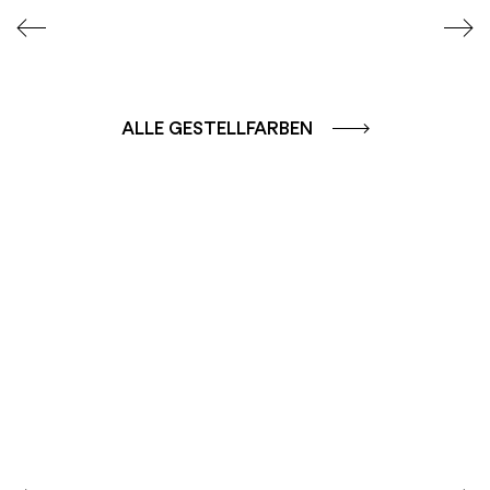
ALLE GESTELLFARBEN
FARBGRUPPE
FARBGRUPPE
CAFFE - BRAUN
TERRA - ROT