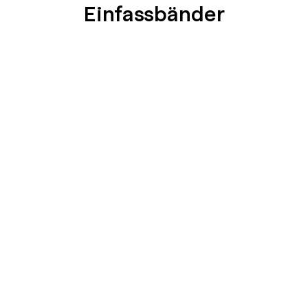
Einfassbänder
SEIDENGLÄNZEND
SEIDENGLÄNZEND
GLATT
GLATT