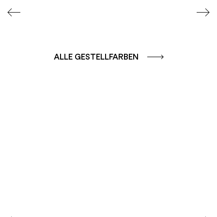
ALLE GESTELLFARBEN
FARBGRUPPE
FARBGRUPPE
CAFFE - BRAUN
TERRA - ROT