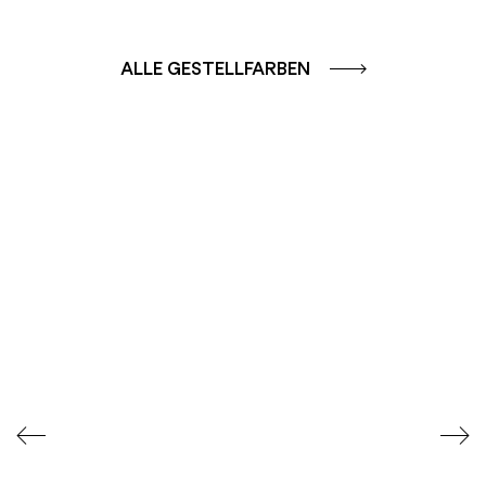
ALLE GESTELLFARBEN
FARBGRUPPE
FARBGRUPPE
CAFFE - BRAUN
TERRA - ROT