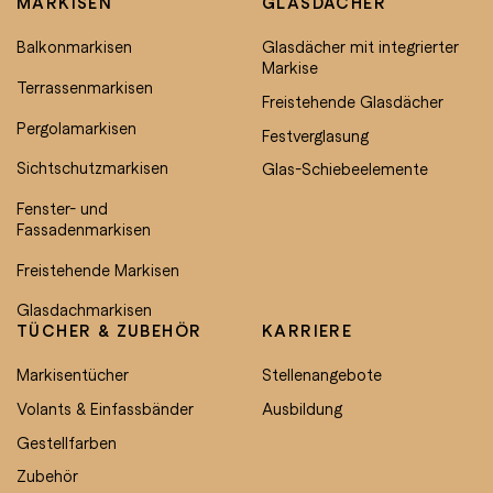
MARKISEN
GLASDÄCHER
Balkonmarkisen
Glasdächer mit integrierter
Markise
Terrassenmarkisen
Freistehende Glasdächer
Pergolamarkisen
Festverglasung
Sichtschutzmarkisen
Glas-Schiebeelemente
Fenster- und
Fassadenmarkisen
Freistehende Markisen
Glasdachmarkisen
TÜCHER & ZUBEHÖR
KARRIERE
Markisentücher
Stellenangebote
Volants & Einfassbänder
Ausbildung
Gestellfarben
Zubehör