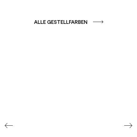
ALLE GESTELLFARBEN
FARBGRUPPE
FARBGRUPPE
CAFFE - BRAUN
TERRA - ROT