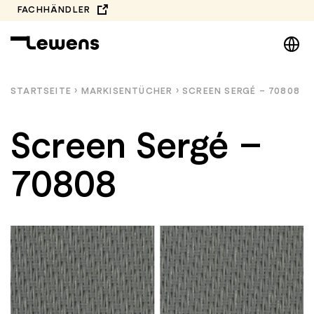
Zum
FACHHÄNDLER
Inhalt
DE
springen
EN
NL
STARTSEITE
›
MARKISEN­TÜCHER
›
SCREEN SERGÉ – 70808
PL
Screen Sergé –
70808