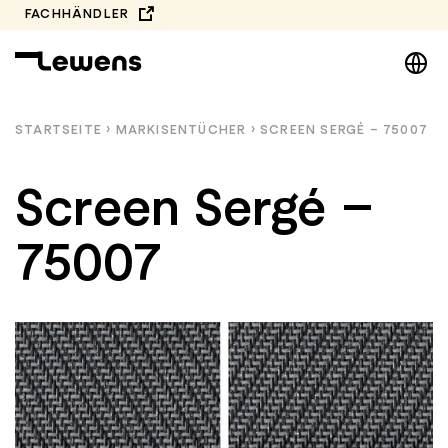
Zum
FACHHÄNDLER
Inhalt
DE
springen
EN
NL
STARTSEITE
›
MARKISEN­TÜCHER
›
SCREEN SERGÉ – 75007
PL
Screen Sergé –
75007