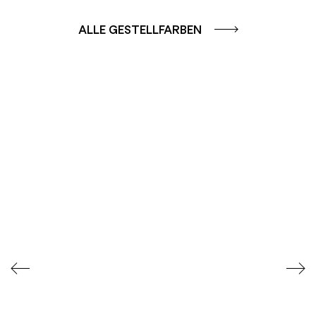
ALLE GESTELLFARBEN
FARBGRUPPE
FARBGRUPPE
CAFFE - BRAUN
TERRA - ROT