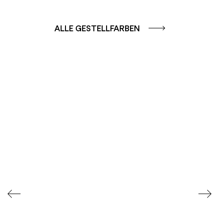
ALLE GESTELLFARBEN
FARBGRUPPE
FARBGRUPPE
CAFFE - BRAUN
TERRA - ROT