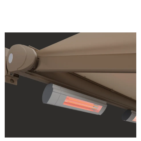
Wohlige Wärme – direkt
auf Knopfdruck.
Mit einer Leistung von 2.000 W erwärmt er eine
Fläche von bis zu 16 m² gleichmäßig und ohne
Aufheizzeit. Dank des 30°-Kippbereichs richten
Sie die Wärme flexibel dorthin, wo sie gebraucht
wird. Für zusätzlichen Komfort ist der
Heizstrahler optional mit Funkdimmer erhältlich.