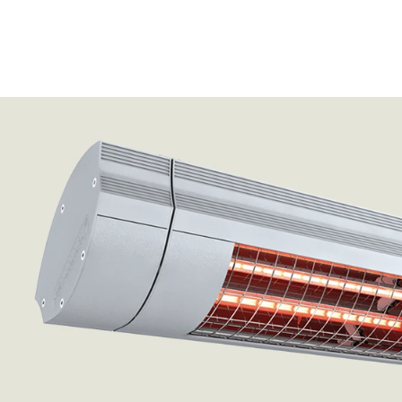
Ihr neuer Grund,
noch ein
bisschen länger
sitzen zu
bleiben.