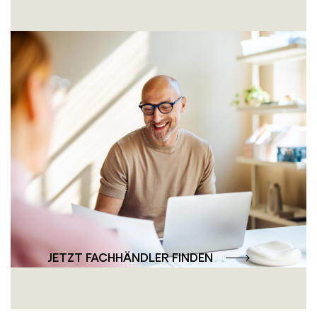
Persönlich und
professionell – die
Fachhändler-Beratung
Unsere Fachhändler bieten Ihnen individuelle
Beratung und professionelle Lösungen –
persönlich, nah und auf Ihre Wünsche
abgestimmt.
JETZT FACHHÄNDLER FINDEN