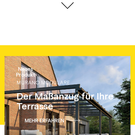
Neues
Produkt
MURANO MODULARE
Der Maßanzug für Ihre
Terrasse
MEHR ERFAHREN