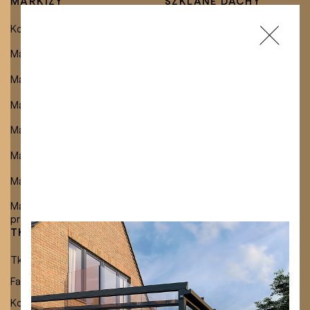
MARKIZY
SZKLANE DACHY
Kompletna kolekcja
Dachy szklane z
zintegrowaną markizą
Markizy balkonowe
Wolnostojące dachy szklane
Markizy tarasowe
Szklenie stałe
Markizy pergolowe
Markizy osłonowe
Markizy okienne i fasadowe
Markizy wolnostojące
Markizy dachowe do
przeszkleń
TKANINY I DODATKI
KARIERA
Nowe produkty od
Tkaniny markizowe
Oferty pracy
Lewens Większy
Falbany i taśmy brzegowe
Szkolenie
wybór, więcej stylu.
Kolory konstrukcji