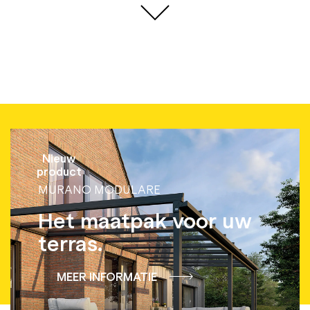
Nieuw
product
MURANO MODULARE
Het maatpak voor uw
terras.
MEER INFORMATIE