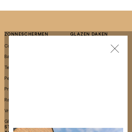
ZONNESCHERMEN
GLAZEN DAKEN
Complete collectie
Glazen daken met
geïntegreerde zonwering
Balkonzonwering
Vrijstaande glazen daken
Terrasluifels
Vaste beglazing
Pergola-luifels
Glazen schuifelementen
Privacyluifels
Raam- en gevelluifels
Vrijstaande luifels
Glazen dakluifels
STOFFEN &
CARRIÈRE