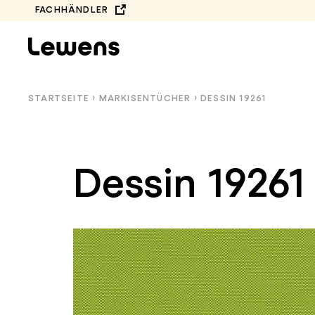
Zum
FACHHÄNDLER
Inhalt
springen
STARTSEITE
›
MARKISEN­TÜCHER
›
DESSIN 19261
Dessin 19261
KOMPLETTE
BALKONMARKISEN
KOLLEKTION