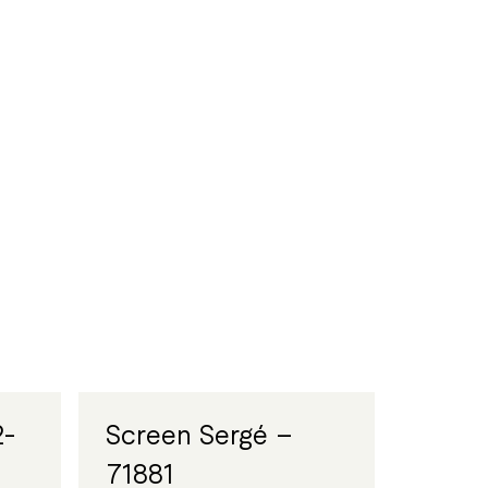
2-
Screen Sergé –
71881