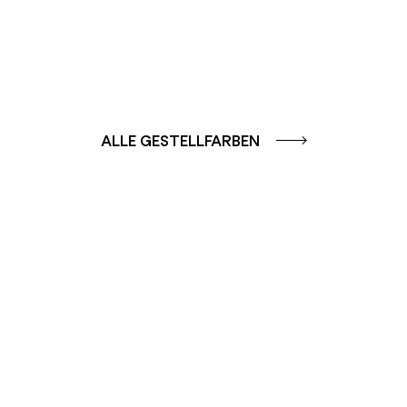
ALLE GESTELLFARBEN
FARBGRUPPE
SOLE – GELB /
FARBGRUPPE
ORANGE
AQUA - BLAU