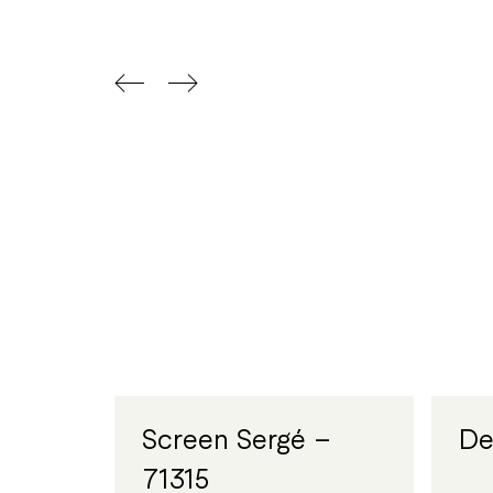
Screen Sergé –
De
71315