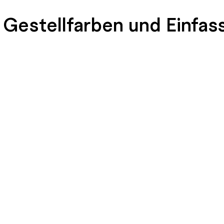
 Gestellfarben und Einfas
END
SEIDENGLÄNZEND
SEIDENGLÄNZEND
GLATT
GLATT