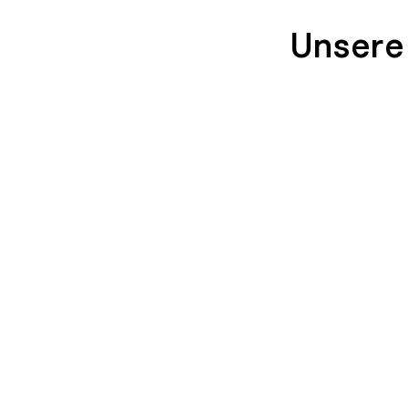
Unsere
SEIDENGLÄNZEND
SEIDENGLÄNZ
GLATT
GLATT