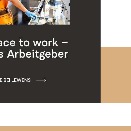
lace to work –
s Arbeitgeber
 BEI LEWENS