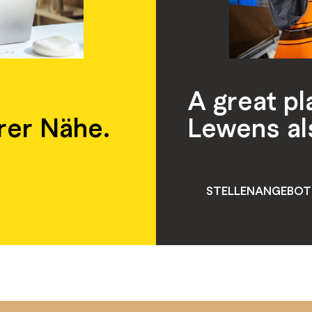
A great p
rer Nähe.
Lewens al
STELLENANGEBOTE