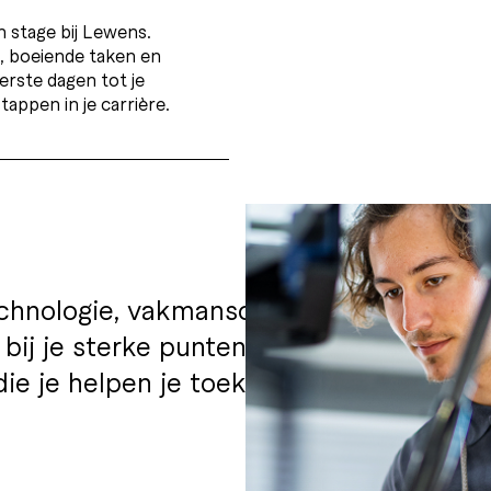
 stage bij Lewens.
n, boeiende taken en
erste dagen tot je
appen in je carrière.
chnologie, vakmanschap of administratie
 bij je sterke punten en interesses. O
die je helpen je toekomst vorm te geven