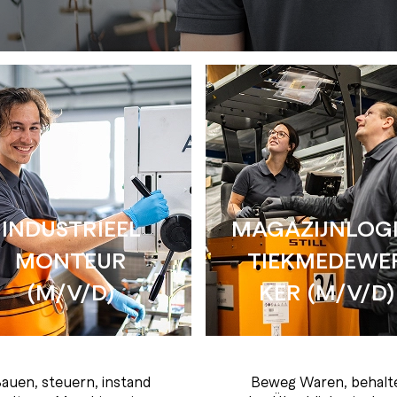
INDUSTRIEEL
MA­GA­ZIJN­LO­G
MONTEUR
TIEK­ME­DE­WER
(M/V/D)
KER (M/V/D)
auen, steuern, instand
Beweg Waren, behalt