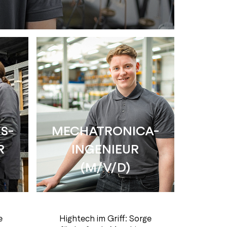
IS­
MECHATRONICA-
­
INGENIEUR
(M/V/D)
e
Hightech im Griff: Sorge