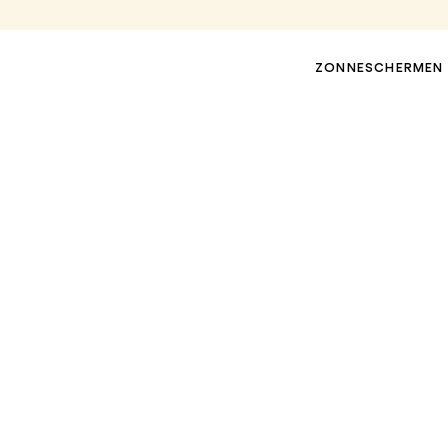
ZONNESCHERMEN
TERRASLUIFELS
PERGOLA-LUIFELS