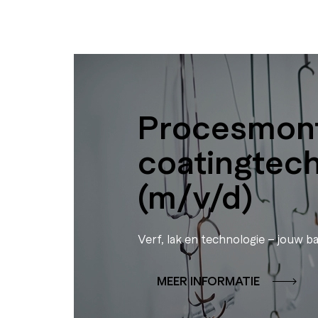
Procesmont
coatingtec
(m/v/d)
Verf, lak en technologie – jouw ba
MEER INFORMATIE