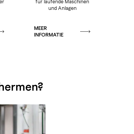
er
für laufende Maschinen
und Anlagen
MEER
INFORMATIE
schermen?