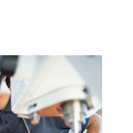
 – bij Lewens vind je
ntdek de mogelijkheden
.