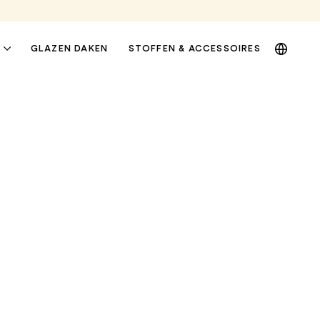
DE
GLAZEN DAKEN
STOFFEN & ACCESSOIRES
EN
NL
PL
RAAM- EN
PRIVACYLUIFELS
GEVELLUIFELS