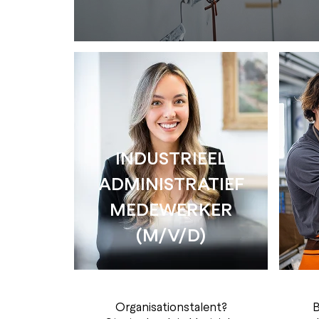
INDUSTRIEEL
ADMINISTRATIEF
MEDEWERKER
(M/V/D)
Organisationstalent?
B