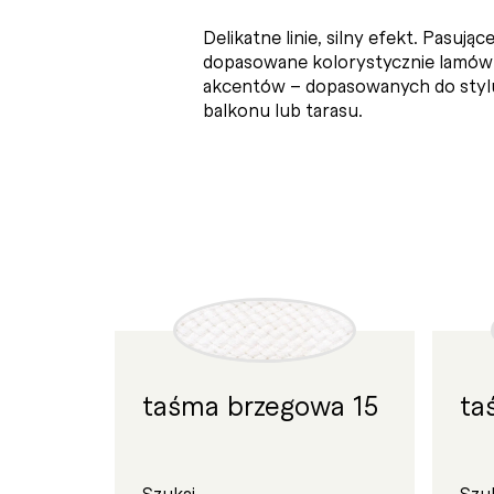
Delikatne linie, silny efekt. Pasują
dopasowane kolorystycznie lamówk
akcentów – dopasowanych do styl
balkonu lub tarasu.
taśma brzegowa 15
ta
Szukaj...
Szuk