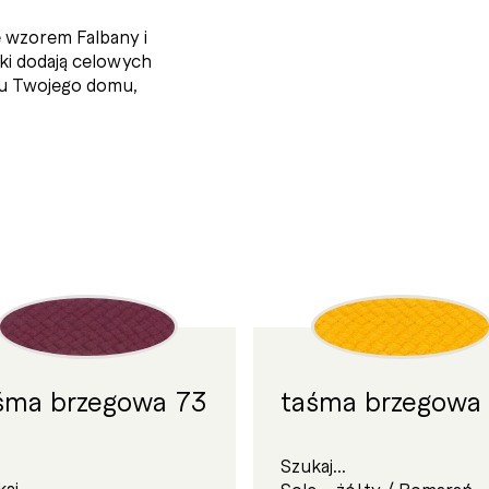
ce wzorem Falbany i
i dodają celowych
u Twojego domu,
śma brzegowa 73
taśma brzegowa 
Szukaj...
aj...
Sole – żółty / Pomarań­