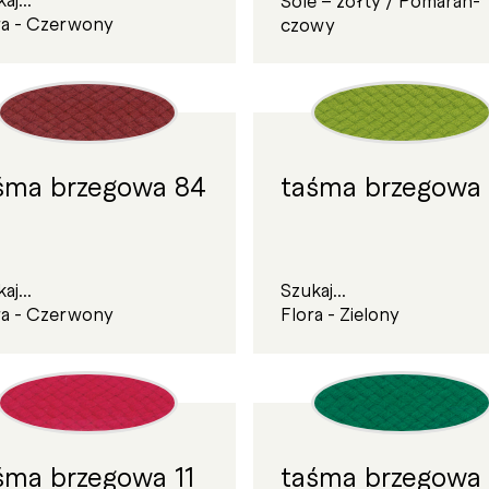
ra - Czerwony
czowy
śma brzegowa 84
taśma brzegowa 
aj...
Szukaj...
ra - Czerwony
Flora - Zielony
śma brzegowa 11
taśma brzegowa