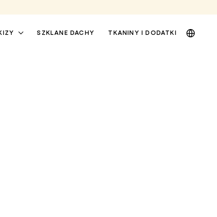
DE
KIZY
SZKLANE DACHY
TKANINY I DODATKI
EN
NL
PL
MARKIZY OKIENNE I
MARKIZY OSŁONOWE
FASADOWE