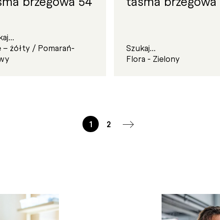
śma brzegowa 54
taśma brzegowa
aj...
Szukaj...
e – żółty / Pomarań­
Flora - Zielony
wy
1
2