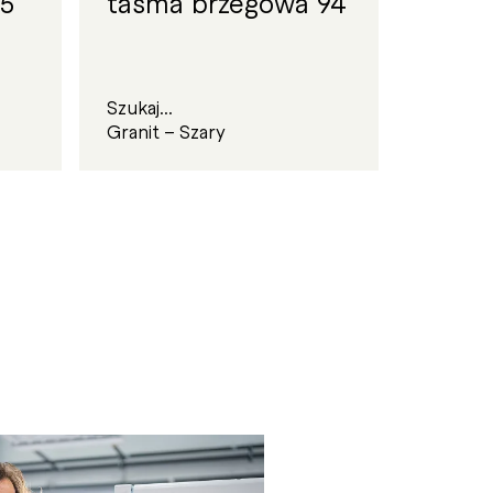
 5
taśma brzegowa 94
Szukaj...
Granit – Szary