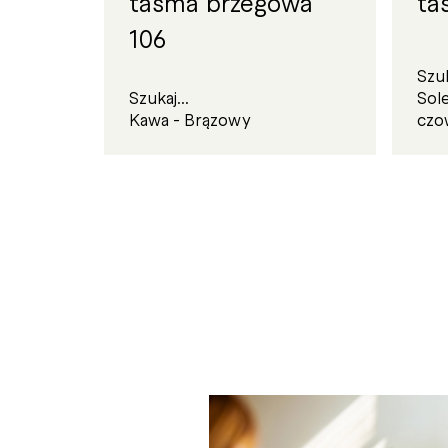
taśma brzegowa
ta
106
Szuk
Szukaj...
Sol
Kawa - Brązowy
czo