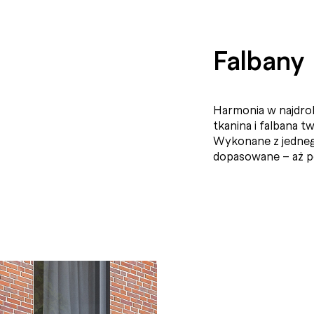
Falbany
Harmonia w najdrob
tkanina i falbana t
Wykonane z jedneg
dopasowane – aż po