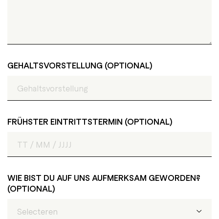
Aus­bil­dung zum Ver­fah­rens­me­cha­ni­ker für Be­
schich­tungs­tech­nik (m/w/d) <br /><span
class='job-location-list'>Ludwigslust</span>
GEHALTSVORSTELLUNG (OPTIONAL)
Aus­bil­dung zur Fach­kraft für La­ger­lo­gis­tik
(m/w/d) <br /><span class='job-location-
list'>Ludwigslust</span>
E­lek­tro­ni­ker, In­dus­trie­me­cha­ni­ker, Me­cha­tro­ni­ker
FRÜHSTER EINTRITTSTERMIN (OPTIONAL)
(m/w/d) <br /><span class='job-location-
list'>Ludwigslust</span>
Mit­ar­bei­ter für die Be­schich­tung, Mon­tage und
Ver­sand von Mar­kisen und Glas­däch­ern (m/w/d)
WIE BIST DU AUF UNS AUFMERKSAM GEWORDEN?
<br /><span class='job-location-
(OPTIONAL)
list'>Ludwigslust</span>