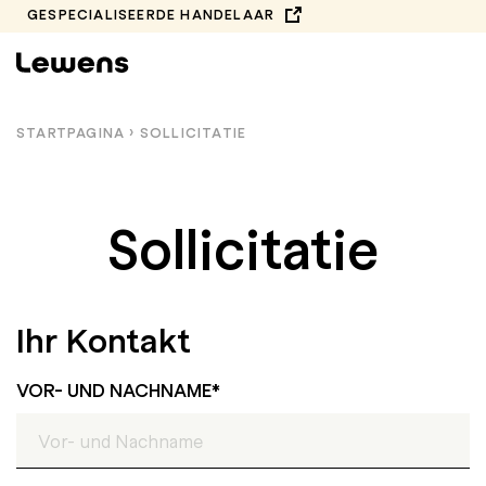
Spring
GESPECIALISEERDE HANDELAAR
naar
de
inhoud
STARTPAGINA
›
SOLLICITATIE
Sollicitatie
Ihr Kontakt
VOR- UND NACHNAME