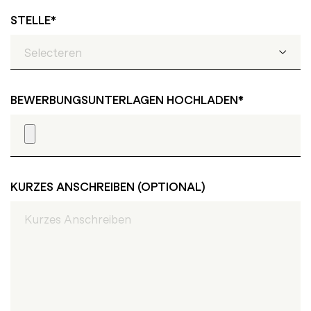
STELLE
Initiativbewerbung<span class="job-location-list">
BEWERBUNGSUNTERLAGEN HOCHLADEN
</span>
Aus­bil­dung zum In­dus­trie­kauf­frau/-mann (m/w/d)
<br /><span class='job-location-
list'>Ludwigslust</span>
KURZES ANSCHREIBEN (OPTIONAL)
Aus­bil­dung zum In­dus­trie­me­cha­ni­ker (m/w/d) <br
/><span class='job-location-
list'>Ludwigslust</span>
Aus­bil­dung zum Me­cha­tro­ni­ker (m/w/d) <br />
<span class='job-location-
list'>Ludwigslust</span>