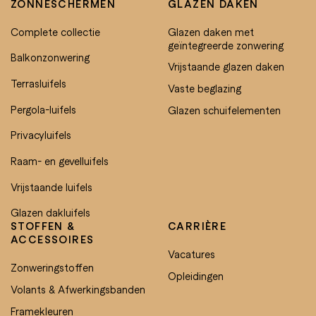
ZONNESCHERMEN
GLAZEN DAKEN
Complete collectie
Glazen daken met
geïntegreerde zonwering
Balkonzonwering
Vrijstaande glazen daken
Terrasluifels
Vaste beglazing
Pergola-luifels
Glazen schuifelementen
Privacyluifels
Raam- en gevelluifels
Vrijstaande luifels
Glazen dakluifels
STOFFEN &
CARRIÈRE
ACCESSOIRES
Vacatures
Zonweringstoffen
Opleidingen
Volants & Afwerkingsbanden
Framekleuren