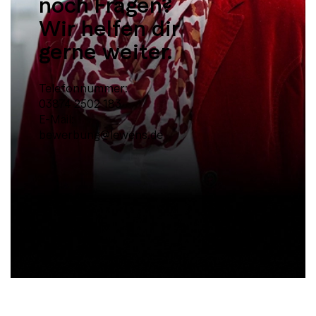
noch Fragen?
Wir helfen dir
gerne weiter.
Telefonnummer:
03874 2502 183
E-Mail:
bewerbung@lewens.de