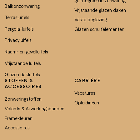
geïntegreerde zonwering
Balkonzonwering
Vrijstaande glazen daken
Terrasluifels
Vaste beglazing
Pergola-luifels
Glazen schuifelementen
Privacyluifels
Raam- en gevelluifels
Vrijstaande luifels
Glazen dakluifels
STOFFEN &
CARRIÈRE
ACCESSOIRES
Vacatures
Zonweringstoffen
Opleidingen
Volants & Afwerkingsbanden
Framekleuren
Accessoires