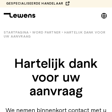
Spring
GESPECIALISEERDE HANDELAAR
naar
DE
de
inhoud
EN
NL
STARTPAGINA
›
WORD PARTNER
›
HARTELIJK DANK VOOR
UW AANVRAAG
PL
Hartelijk dank
voor uw
aanvraag
We nemen binnenkort contact met u