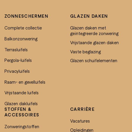
ZONNESCHERMEN
GLAZEN DAKEN
Complete collectie
Glazen daken met
geïntegreerde zonwering
Balkonzonwering
Vrijstaande glazen daken
Terrasluifels
Vaste beglazing
Pergola-luifels
Glazen schuifelementen
Privacyluifels
Raam- en gevelluifels
Vrijstaande luifels
Glazen dakluifels
STOFFEN &
CARRIÈRE
ACCESSOIRES
Vacatures
Zonweringstoffen
Opleidingen