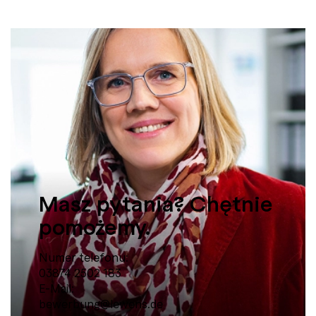
Masz pytania? Chętnie
pomożemy.
Numer telefonu:
03874 2502 183
E-Mail:
bewerbung@lewens.de