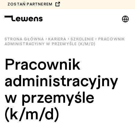
Przejdź
ZOSTAŃ PARTNEREM
do
DE
treści
EN
NL
STRONA GŁÓWNA
›
KARIERA
›
SZKOLENIE
›
PRACOWNIK
ADMINISTRACYJNY W PRZEMYŚLE (K/M/D)
PL
Pracownik
administracyjny
w przemyśle
(k/m/d)