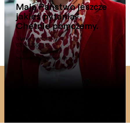
Mają Państwo jeszcze
jakieś pytania?
Chętnie pomożemy.
Numer telefonu:
03874 2502 183
E-Mail:
bewerbung@lewens.de