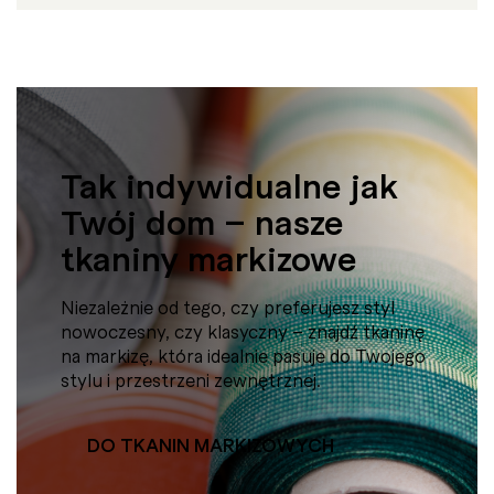
Tak indywidualne jak
Twój dom – nasze
tkaniny markizowe
Niezależnie od tego, czy preferujesz styl
nowoczesny, czy klasyczny – znajdź tkaninę
na markizę, która idealnie pasuje do Twojego
stylu i przestrzeni zewnętrznej.
DO TKANIN MARKIZOWYCH