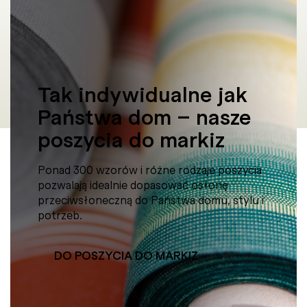
Tak indywidualne jak
Państwa dom – nasze
poszycia do markiz
Ponad 300 wzorów i różne rodzaje poszycia
pozwalają idealnie dopasować osłonę
przeciwsłoneczną do Państwa domu, stylu i
potrzeb.
DO POSZYCIA DO MARKIZ