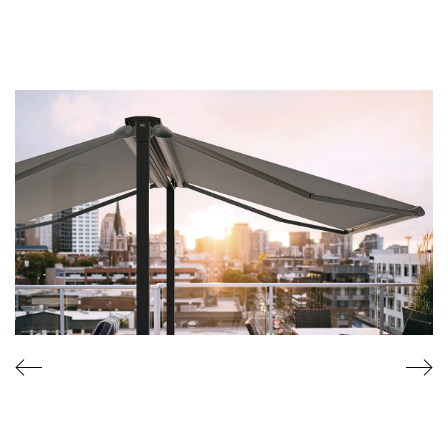
R
T
Y
F
I
K
A
T
Y