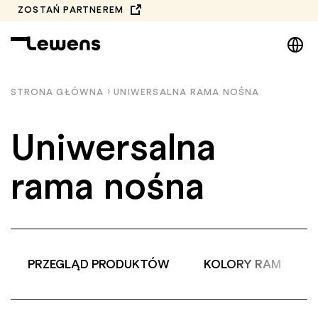
Przejdź
ZOSTAŃ PARTNEREM
do
DE
treści
EN
NL
STRONA GŁÓWNA
›
UNIWERSALNA RAMA NOŚNA
PL
Uniwersalna
rama nośna
PRZEGLĄD PRODUKTÓW
KOLORY RAM