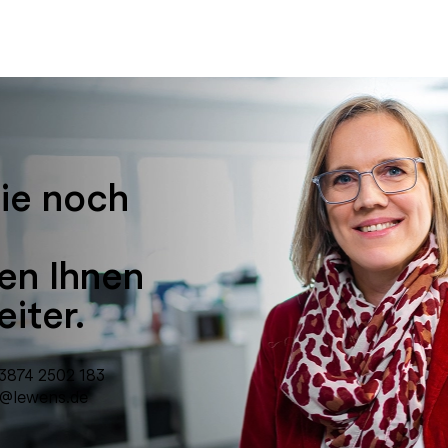
ie noch
fen Ihnen
iter.
3874 2502 183
@lewens.de