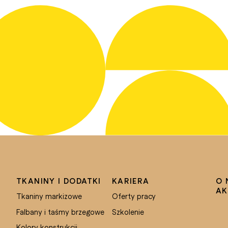
TKANINY I DODATKI
KARIERA
O 
AK
Tkaniny markizowe
Oferty pracy
Falbany i taśmy brzegowe
Szkolenie
Kolory konstrukcji