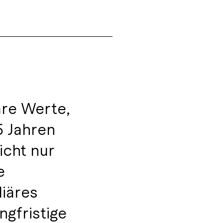
äre Werte,
5 Jahren
icht nur
e
liäres
gfristige