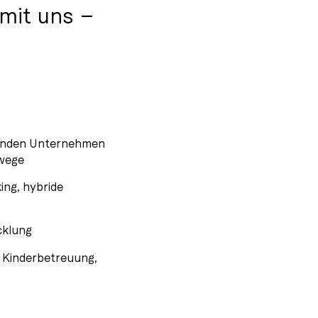
 mit uns –
hsenden Unternehmen
swege
ng, hybride
cklung
r Kinderbetreuung,