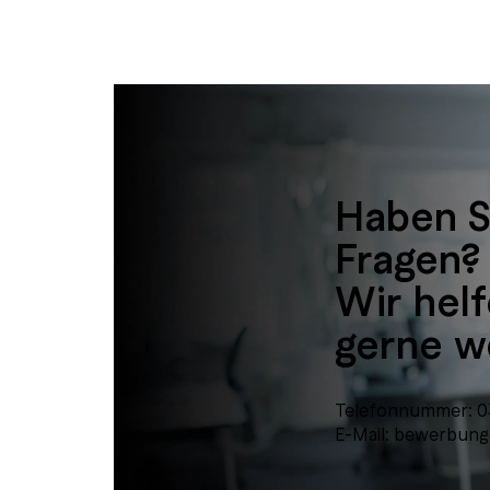
Haben S
Fragen?
Wir hel
gerne we
Telefonnummer: 0
E-Mail:
bewerbung