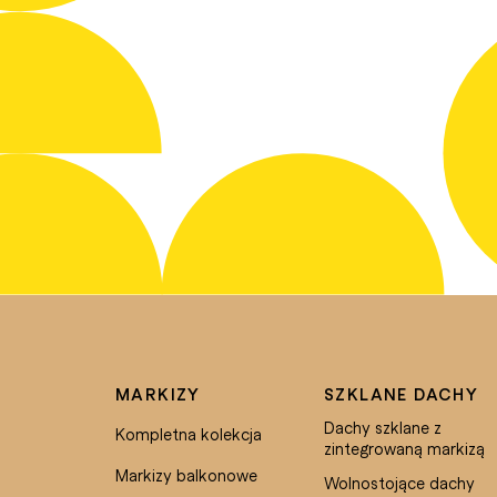
MARKIZY
SZKLANE DACHY
Dachy szklane z
Kompletna kolekcja
zintegrowaną markizą
Markizy balkonowe
Wolnostojące dachy