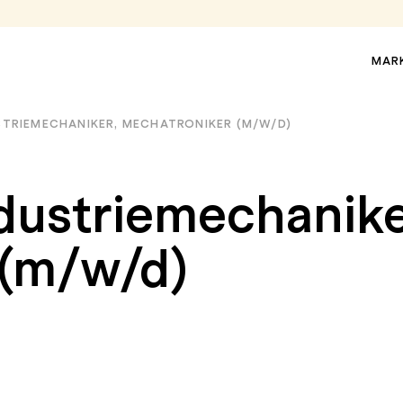
MAR
US­TRIE­ME­CHA­NI­KER, ME­CHA­TRO­NI­KER (M/W/D)
­dus­trie­me­cha­ni­ke
r (m/w/d)
MARKIZY TARASOWE
MARKIZY PERGOLOWE