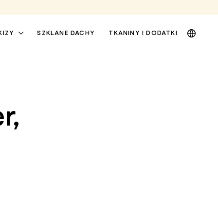
DE
KIZY
SZKLANE DACHY
TKANINY I DODATKI
EN
NL
PL
r,
MARKIZY OKIENNE I
MARKIZY OSŁONOWE
FASADOWE