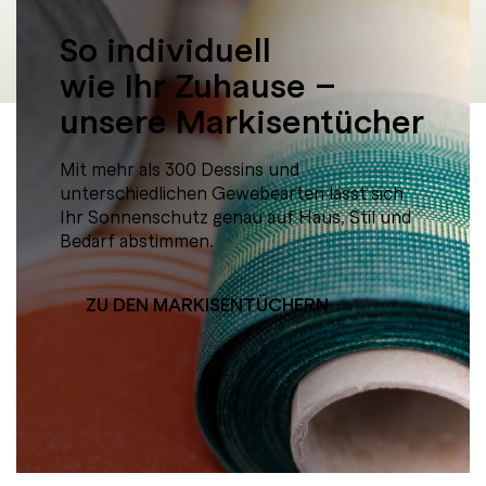
So individuell
wie Ihr Zuhause –
unsere Markisentücher
Mit mehr als 300 Dessins und
unterschiedlichen Gewebearten lässt sich
Ihr Sonnenschutz genau auf Haus, Stil und
Bedarf abstimmen.
ZU DEN MARKISENTÜCHERN