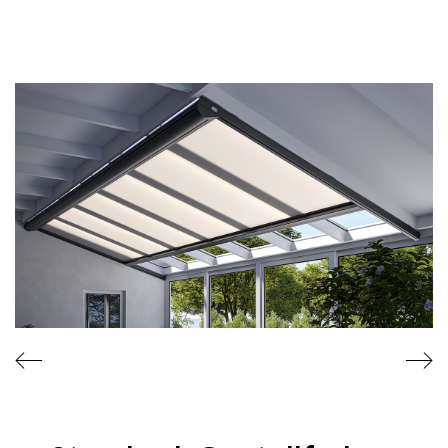
T
I
F
I
K
A
T
E