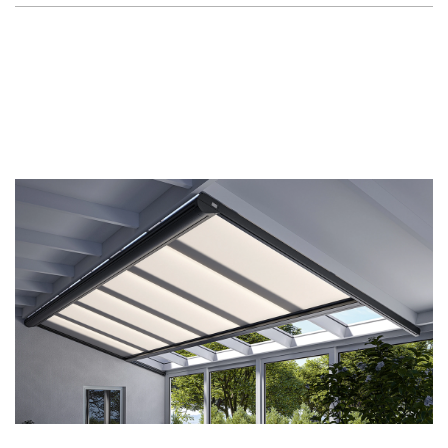
C
E
R
T
Y
F
I
K
A
T
Y