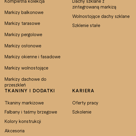
Kompletna kolekcja
Dachy szklane z
zintegrowaną markizą
Markizy balkonowe
Wolnostojące dachy szklane
Markizy tarasowe
Szklenie stałe
Markizy pergolowe
Markizy osłonowe
Markizy okienne i fasadowe
Markizy wolnostojące
Markizy dachowe do
przeszkleń
TKANINY I DODATKI
KARIERA
Tkaniny markizowe
Oferty pracy
Falbany i taśmy brzegowe
Szkolenie
Kolory konstrukcji
Akcesoria