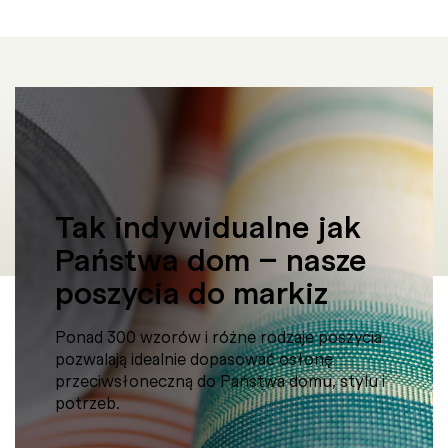
Tak indywidualne jak
Państwa dom – nasze
poszycia do markiz
Ponad 300 wzorów i różne rodzaje poszycia
pozwalają idealnie dopasować osłonę
przeciwsłoneczną do Państwa domu, stylu i
potrzeb.