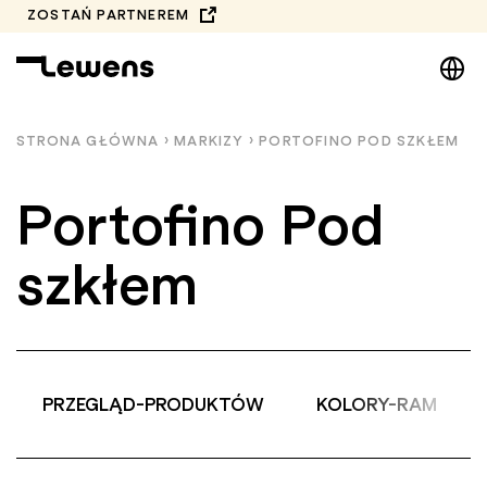
Przejdź
ZOSTAŃ PARTNEREM
do
DE
treści
EN
NL
STRONA GŁÓWNA
›
MARKIZY
›
PORTOFINO POD SZKŁEM
PL
Portofino Pod
szkłem
PRZEGLĄD-PRODUKTÓW
KOLORY-RAM