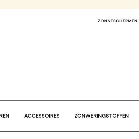
ZONNESCHERMEN
REN
ACCESSOIRES
ZONWERINGSTOFFEN
TERRASLUIFELS
PERGOLA-LUIFELS