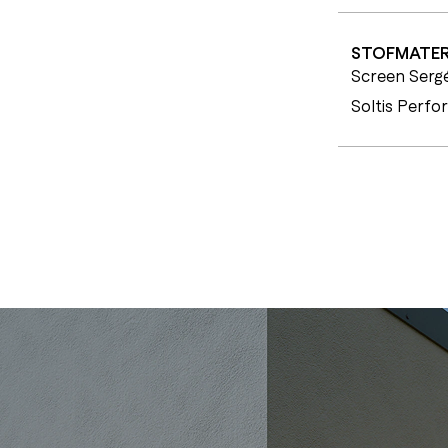
STOFMATER
Screen Sergé
Soltis Perfo
C
E
R
T
I
F
I
C
A
T
E
N