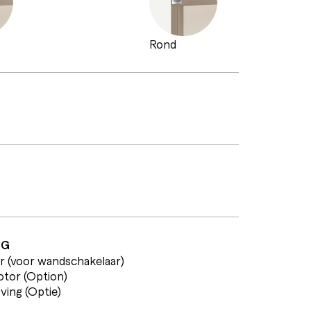
Rond
NG
r (voor wandschakelaar)
tor (Option)
jving (Optie)