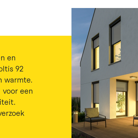
en en
ltis 92
en warmte.
n voor een
teit.
verzoek
s