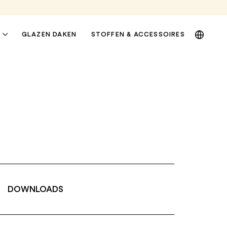
DE
GLAZEN DAKEN
STOFFEN & ACCESSOIRES
EN
NL
PL
DOWNLOADS
RAAM- EN
PRIVACYLUIFELS
GEVELLUIFELS