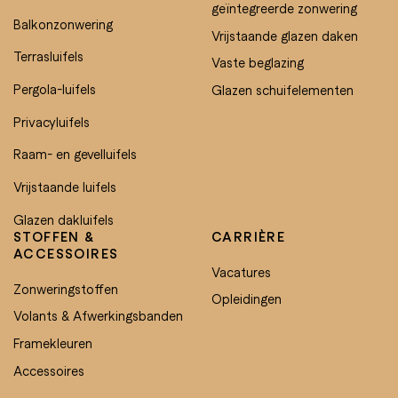
geïntegreerde zonwering
Balkonzonwering
Vrijstaande glazen daken
Terrasluifels
Vaste beglazing
Pergola-luifels
Glazen schuifelementen
Privacyluifels
Raam- en gevelluifels
Vrijstaande luifels
Glazen dakluifels
STOFFEN &
CARRIÈRE
ACCESSOIRES
Vacatures
Zonweringstoffen
Opleidingen
Volants & Afwerkingsbanden
Framekleuren
Accessoires