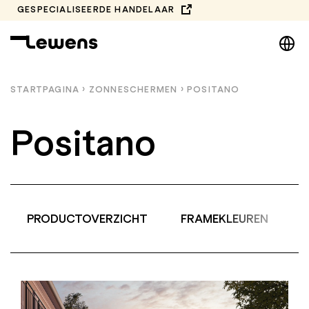
Spring
GESPECIALISEERDE HANDELAAR
naar
DE
de
inhoud
EN
NL
STARTPAGINA
›
ZONNESCHERMEN
›
POSITANO
PL
Positano
PRODUCTOVERZICHT
FRAMEKLEUREN
A