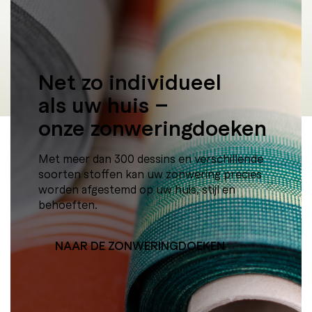
Net zo individueel
als uw huis –
onze zonweringdoeken
Met meer dan 300 dessins en verschillende
soorten stoffen kan uw zonwering precies
worden afgestemd op uw huis, stijl en
behoeften.
NAAR DE ZONWERINGDOEKEN