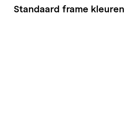
Standaard frame kleuren
SEIDENGLÄNZEND
SEIDENGLÄNZEND
GLATT
GLATT