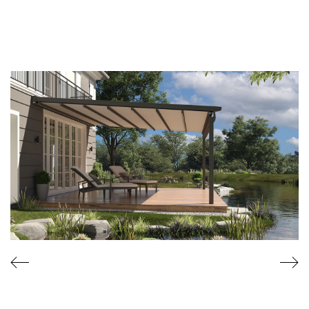
R
T
I
F
I
C
A
T
E
N