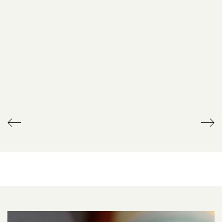
RADIOGRAFISCHE
TERRASVERWARMING
AFSTANDSBEDIENING