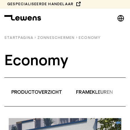
Spring
GESPECIALISEERDE HANDELAAR
naar
DE
de
inhoud
EN
NL
STARTPAGINA
›
ZONNESCHERMEN
›
ECONOMY
PL
Economy
PRODUCTOVERZICHT
FRAMEKLEUREN
A