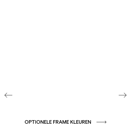
SEIDENGLÄNZEND
STRUKTURLACK
GLATT
METALLIC-
FEINSTRUKTUR MATT
OPTIONELE FRAME KLEUREN