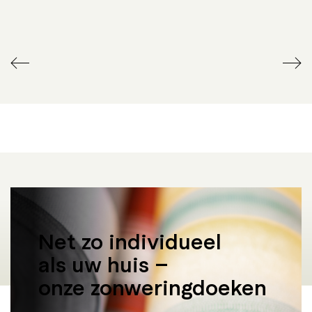
RADIOGRAFISCHE
TERRASVERWARMING
AFSTANDSBEDIENING
Net zo individueel
als uw huis –
onze zonweringdoeken