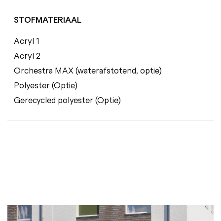
STOFMATERIAAL
Acryl 1
Acryl 2
Orchestra MAX (waterafstotend, optie)
Polyester (Optie)
Gerecycled polyester (Optie)
C
E
R
T
I
F
I
C