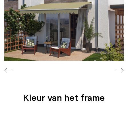
A
T
E
N
Kleur van het frame